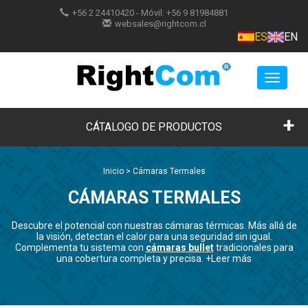
+56 2 24410420
- Móvil:
+56 9 81984881
websales@rightcom.cl
ES
EN
Toggle
navigat
CÁTALOGO DE PRODUCTOS
Inicio
>
Cámaras Termales
CÁMARAS TERMALES
Descubre el potencial con nuestras cámaras térmicas. Más allá de
la visión, detectan el calor para una seguridad sin igual.
Complementa tu sistema con
cámaras bullet
tradicionales para
una cobertura completa y precisa.
+Leer más