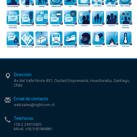
Dirección
Av del Valle Norte 857, Ciudad Empresarial, Huechuraba, Santiago,
Chile
Email de contacto
websales@rightcom.cl
Telefonos
+56 2 24410420
Móvil:
+56 9 81984881