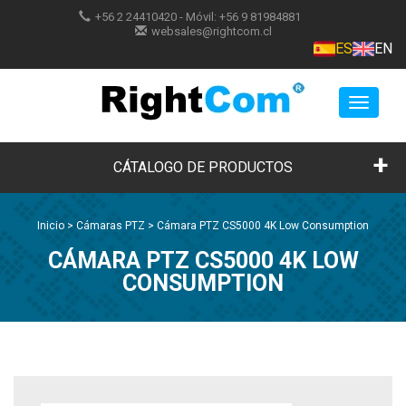
+56 2 24410420
- Móvil:
+56 9 81984881
websales@rightcom.cl
ES
EN
Toggle
navigat
CÁTALOGO DE PRODUCTOS
Inicio
>
Cámaras PTZ
>
Cámara PTZ CS5000 4K Low Consumption
CÁMARA PTZ CS5000 4K LOW
CONSUMPTION