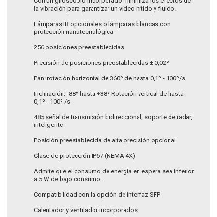
Con un giroscopio incorporado minimiza los efectos de
la vibración para garantizar un vídeo nítido y fluido.
Lámparas IR opcionales o lámparas blancas con
protección nanotecnológica
256 posiciones preestablecidas
Precisión de posiciones preestablecidas ± 0,02º
Pan: rotación horizontal de 360º de hasta 0,1º - 100º/s
Inclinación: -88º hasta +38º Rotación vertical de hasta
0,1º - 100º /s
485 señal de transmisión bidireccional, soporte de radar,
inteligente
Posición preestablecida de alta precisión opcional
Clase de protección IP67 (NEMA 4X)
Admite que el consumo de energía en espera sea inferior
a 5 W de bajo consumo.
Compatibilidad con la opción de interfaz SFP
Calentador y ventilador incorporados