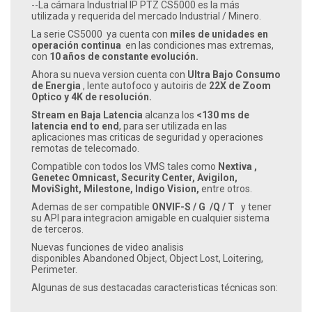
--La cámara Industrial IP PTZ CS5000 es la más
utilizada y requerida del mercado Industrial / Minero.
La serie CS5000 ya cuenta con
miles de unidades en
operación continua
en las condiciones mas extremas,
con
10 años de constante evolución.
Ahora
su nueva version cuenta con
Ultra Bajo Consumo
de Energia
, lente autofoco y autoiris de
22X de Zoom
Optico y 4K de resolución.
Stream en Baja Latencia
alcanza los
<130 ms de
latencia end to end
, para ser utilizada en las
aplicaciones mas criticas de seguridad y operaciones
remotas de telecomado.
Compatible con todos los VMS tales como
Nextiva ,
Genetec Omnicast, Security Center, Avigilon,
MoviSight, Milestone, Indigo Vision,
entre otros.
Ademas de ser compatible
ONVIF-S / G /Q
/ T
y tener
su API para integracion amigable en cualquier sistema
de terceros.
Nuevas funciones de video analisis
disponibles
Abandoned Object,
Object Lost, Loitering,
Perimeter.
Algunas de sus destacadas caracteristicas técnicas son: